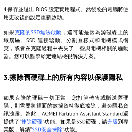
4.保存並退出 BIOS 設定實用程式。然後您的電腦將使
用更改後的設定重新啟動。
如果
克隆的SSD無法啟動
，這可能是因為源磁碟上的
壞扇區、SSD 連接鬆動、分割區樣式和開機模式衝
突，或者在克隆過程中丟失了一些與開機相關的驅動
器。您可以點擊給定連結檢視解決方案。
3.擦除舊硬碟上的所有內容以保護隱私
如果克隆的硬碟一切正常，您打算轉售或贈送舊硬
碟，則需要將裡面的數據資料徹底擦除，避免隱私資
訊洩露。為此，AOMEI Partition Assistant Standard還
提供了“
抹除硬碟
”功能。如果是SSD硬碟，請
升級
到專
業版，解鎖“
SSD安全抹除
”功能。