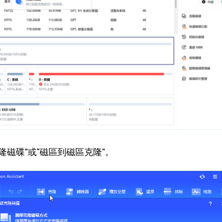
隆磁碟”或“磁區到磁區克隆”。