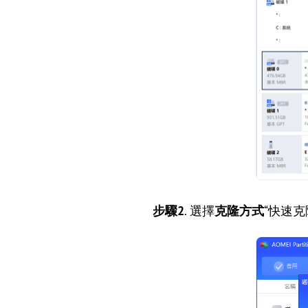
步驟2
. 選擇
克隆方式
“快速克