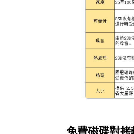
免費磁碟對拷