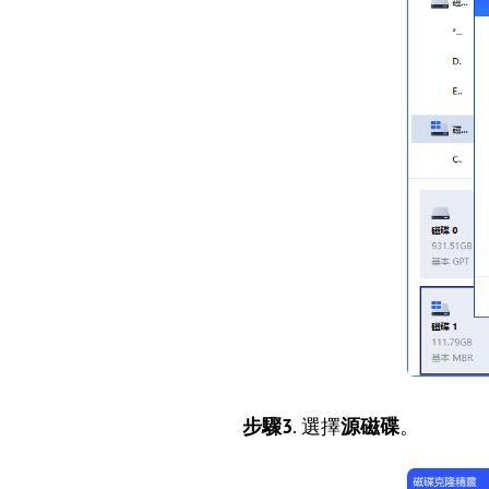
步驟3
. 選擇
源磁碟
。