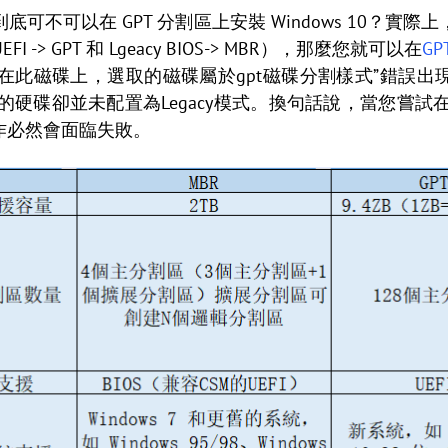
可不可以在 GPT 分割區上安裝 Windows 10？實
> GPT 和 Lgeacy BIOS-> MBR），那麼您就可以在
GP
法安裝在此磁碟上，選取的磁碟屬於gpt磁碟分割樣式”錯誤
但您的硬碟卻並未配置為Legacy模式。換句話說，當您嘗試在Lgea
操作必然會面臨失敗。