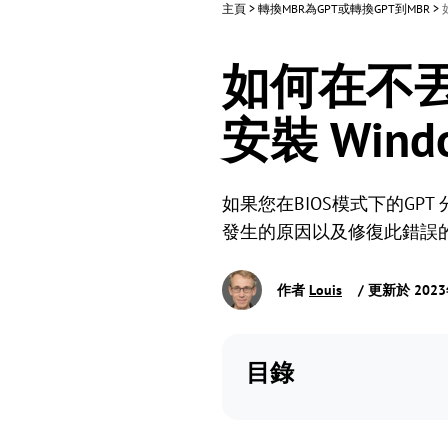
主頁
>
轉換MBR為GPT或轉換GPT到MBR
>
如何在不丟
安裝 Wind
如果您在BIOS模式下的GP
發生的原因以及修復此錯誤的方
作者
Louis
/ 更新於 202
目錄