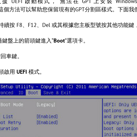
EFI 啟動模式，“無法在 GPT 上安裝 Windo
這個方法可以幫助您保留現有的GPT分割區樣式。下面我
持續按 F8、F12、Del 或其根據您主板型號按其他功能鍵，
，通過鍵盤上的箭頭鍵進入“
Boot
”選項卡。
按回車鍵。
箭頭啟用
UEFI
模式。