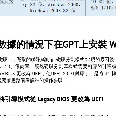
的情況下在GPT上安裝 Win
在此磁碟上，選取的磁碟屬於gpt磁碟分割樣式”出現的原
ndows 10。很簡單，既然硬碟分割區樣式需要相應的引
BIOS 更改為 UEFI，使UEFI -> GPT對應；二是將GPT轉換為
這兩個思路看看詳細的操作步驟：
T：將引導模式從 Legacy BIOS 更改為 UEFI