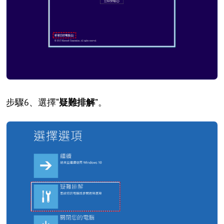
步驟6、選擇“
疑難排解
”。