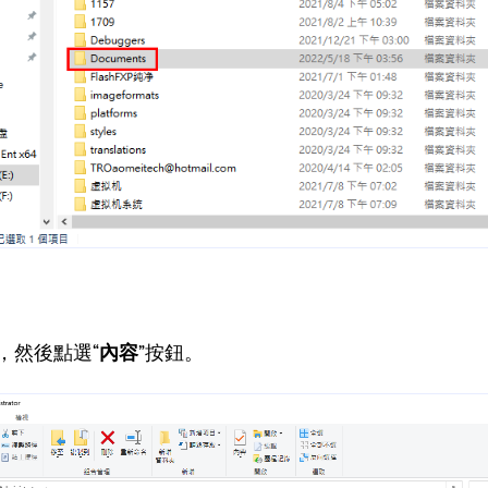
夾，然後點選“
內容
”按鈕。