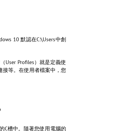
0 默認在C:\Users中創
 Profiles）就是定義使
連接等。在使用者檔案中，您
？
統的C槽中。隨著您使用電腦的