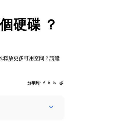
個硬碟 ？
硬碟以釋放更多可用空間？請繼
分享到: