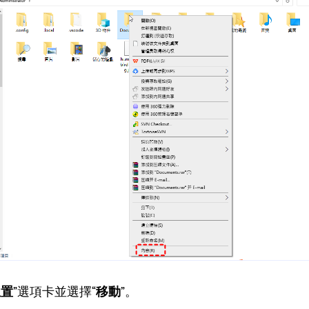
位置
”選項卡並選擇“
移動
”。