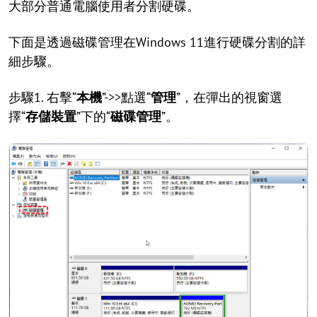
大部分普通電腦使用者分割硬碟。
下面是透過磁碟管理在Windows 11進行硬碟分割的詳
細步驟。
步驟1. 右擊“
本機
”->>點選“
管理
”，在彈出的視窗選
擇“
存儲裝置
”下的“
磁碟管理
”。