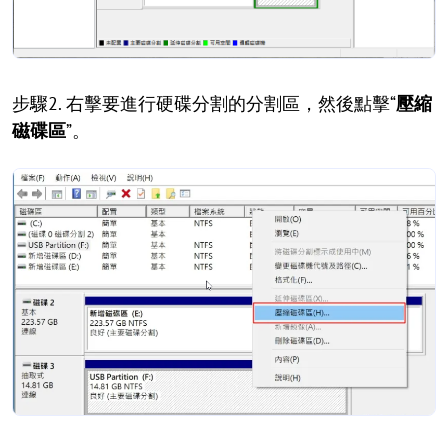
步驟2. 右擊要進行硬碟分割的分割區，然後點擊“
壓縮
磁碟區
”。