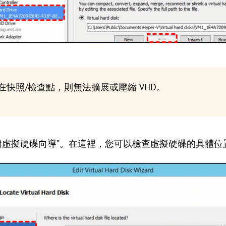
在快照/檢查點，則無法擴展或壓縮 VHD。
“編輯虛擬硬碟向導”。在這裡，您可以檢查虛擬硬碟的具體位