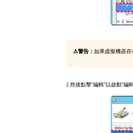
⚠️警告：
如果虛擬機器存
2.然後點擊“編輯”以啟動