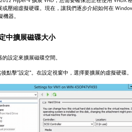
er 2012 Hyper-V 擴展 VHD，您需要確保您正在使用 VHD
虛擬硬碟。現在，讓我們逐步介紹如何在 Windows Server 
虛擬機器。
設定中擴展磁碟大小
器的設定來擴展磁碟空間。
然後點擊“設定”。在設定視窗中，選擇要擴展的虛擬硬碟。