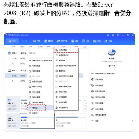
步驟1.安裝並運行傲梅服務器版。右擊Server
2008（R2）磁碟上的分區C，然後選擇
進階
—
合併分
割區
。