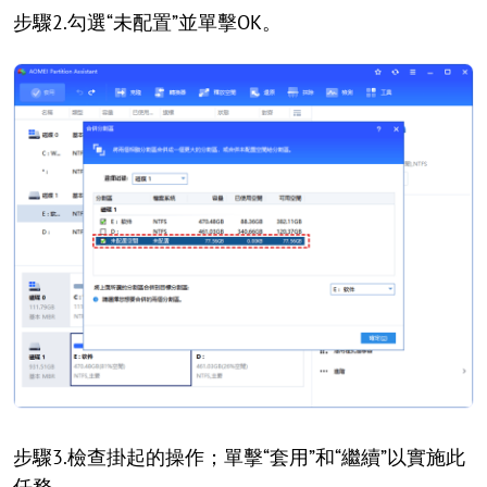
步驟2.勾選“未配置”並單擊OK。
步驟3.檢查掛起的操作；單擊“套用”和“繼續”以實施此
任務。