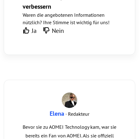
verbessern
Waren die angebotenen Informationen
nützlich? Ihre Stimme ist wichtig für uns!
Ja
Nein
Elena
· Redakteur
Bevor sie zu AOMEI Technology kam, war sie
bereits ein Fan von AOMEI. Als sie offiziell