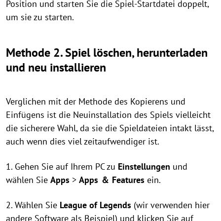
Position und starten Sie die Spiel-Startdatei doppelt,
um sie zu starten.
Methode 2. Spiel löschen, herunterladen
und neu installieren
Verglichen mit der Methode des Kopierens und
Einfügens ist die Neuinstallation des Spiels vielleicht
die sicherere Wahl, da sie die Spieldateien intakt lässt,
auch wenn dies viel zeitaufwendiger ist.
1. Gehen Sie auf Ihrem PC zu
Einstellungen
und
wählen Sie
Apps
>
Apps ＆ Features
ein.
2. Wählen Sie
League of Legends
(wir verwenden hier
andere Software als Beispiel) und klicken Sie auf