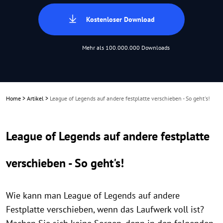
Kostenloser Download
Mehr als 100.000.000 Downloads
Home
>
Artikel
>
League of Legends auf andere festplatte verschieben - So geht's!
League of Legends auf andere festplatte
verschieben - So geht's!
Wie kann man League of Legends auf andere
Festplatte verschieben, wenn das Laufwerk voll ist?