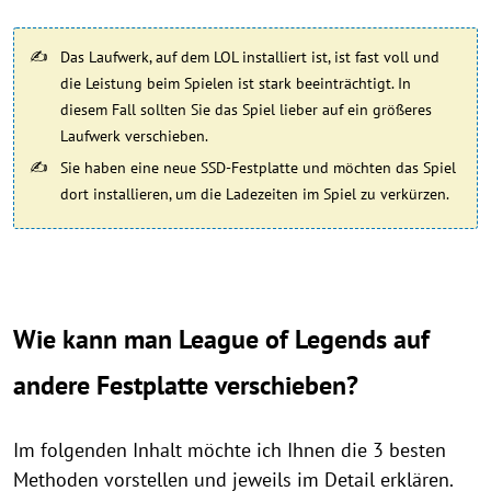
Das Laufwerk, auf dem LOL installiert ist, ist fast voll und
die Leistung beim Spielen ist stark beeinträchtigt. In
diesem Fall sollten Sie das Spiel lieber auf ein größeres
Laufwerk verschieben.
Sie haben eine neue SSD-Festplatte und möchten das Spiel
dort installieren, um die Ladezeiten im Spiel zu verkürzen.
Wie kann man League of Legends auf
andere Festplatte verschieben?
Im folgenden Inhalt möchte ich Ihnen die 3 besten
Methoden vorstellen und jeweils im Detail erklären.