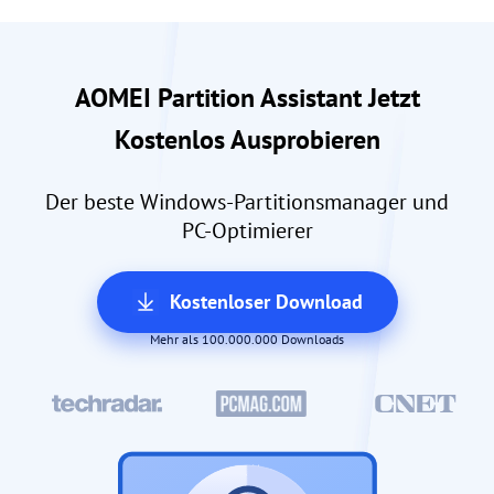
AOMEI Partition Assistant Jetzt
Kostenlos Ausprobieren
Der beste Windows-Partitionsmanager und
PC-Optimierer
Kostenloser Download
Mehr als 100.000.000 Downloads