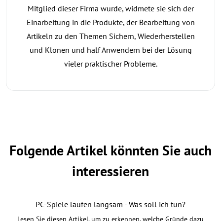
Mitglied dieser Firma wurde, widmete sie sich der
Einarbeitung in die Produkte, der Bearbeitung von
Artikeln zu den Themen Sichern, Wiederherstellen
und Klonen und half Anwendern bei der Lösung
vieler praktischer Probleme.
Folgende Artikel könnten Sie auch
interessieren
PC-Spiele laufen langsam - Was soll ich tun?
Lesen Sie diesen Artikel, um zu erkennen, welche Gründe dazu