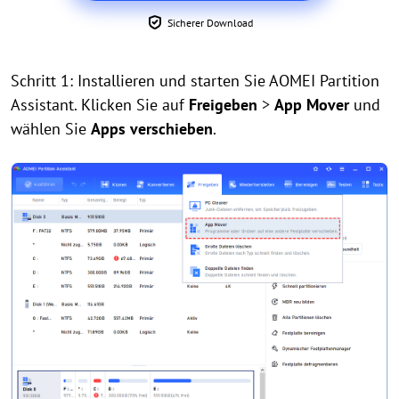
Sicherer Download
Schritt 1: Installieren und starten Sie AOMEI Partition
Assistant. Klicken Sie auf
Freigeben
>
App Mover
und
wählen Sie
Apps verschieben
.