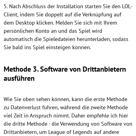
5. Nach Abschluss der Installation starten Sie den LOL-
Client, indem Sie doppelt auf die Verknüpfung auf
dem Desktop klicken. Melden Sie sich mit Ihrem
persönlichen Konto an und das Spiel wird
automatisch die Spieledateien herunterladen, sodass
Sie bald ins Spiel einsteigen können.
Methode 3. Software von Drittanbietern
ausführen
Wie Sie oben sehen können, kann die erste Methode
zu Datenverlust führen, während die zweite Methode
viel Zeit in Anspruch nimmt. Daher empfehle ich hier
die dritte Methode - die Verwendung von Software von
Drittanbietern, um League of Legends auf andere