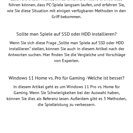
führen können, dass PC-Spiele langsam laufen, und erfahren Sie,
wie Sie diese Situation mit einigen verfügbaren Methoden in den
Griff bekommen.
Sollte man Spiele auf SSD oder HDD installieren?
Wenn Sie sich diese Frage „Sollte man Spiele auf SSD oder HDD
installieren“ stellen, können Sie auch in diesem Artikel nach der
Antworten suchen. Hier finden Sie die Vergleiche und Vorschläge
von Experten.
Windows 11 Home vs. Pro für Gaming -Welche ist besser?
In diesem Artikel geht es um Windows 11 Pro vs. Home für
Gaming. Wenn Sie Schwierigkeiten bei der Auswahl haben,
können Sie dies als Referenz lesen. Außerdem gibt es 3 Methoden,
die Spielleistung zu verbessern.