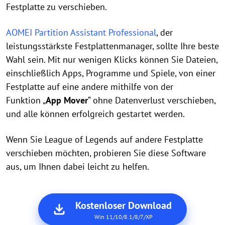
Festplatte zu verschieben.
AOMEI Partition Assistant Professional
, der
leistungsstärkste Festplattenmanager, sollte Ihre beste
Wahl sein. Mit nur wenigen Klicks können Sie Dateien,
einschließlich Apps, Programme und Spiele, von einer
Festplatte auf eine andere mithilfe von der
Funktion „
App Mover
“ ohne Datenverlust verschieben,
und alle können erfolgreich gestartet werden.
Wenn Sie League of Legends auf andere Festplatte
verschieben möchten, probieren Sie diese Software
aus, um Ihnen dabei leicht zu helfen.
Kostenloser Download
Win 11/10/8.1/8/7/XP