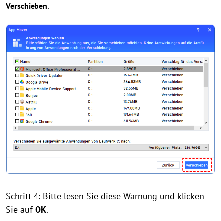
.
Verschieben
Schritt 4: Bitte lesen Sie diese Warnung und klicken
Sie auf
OK
.