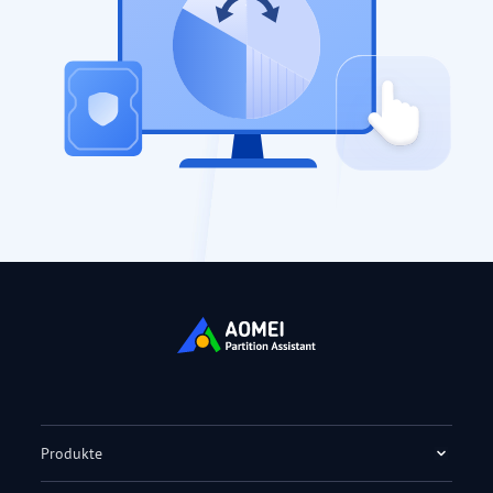
Produkte