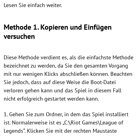
Lesen Sie einfach weiter.
Methode 1. Kopieren und Einfügen
versuchen
Diese Methode verdient es, als die einfachste Methode
bezeichnet zu werden, da Sie den gesamten Vorgang
mit nur wenigen Klicks abschließen können. Beachten
Sie jedoch, dass auf diese Weise die Boot-Datei
verloren gehen kann und das Spiel in diesem Fall
nicht erfolgreich gestartet werden kann.
1. Gehen Sie zum Ordner, in dem das Spiel installiert
ist. Normalerweise ist es „C:\Riot Games\League of
Legends“. Klicken Sie mit der rechten Maustaste