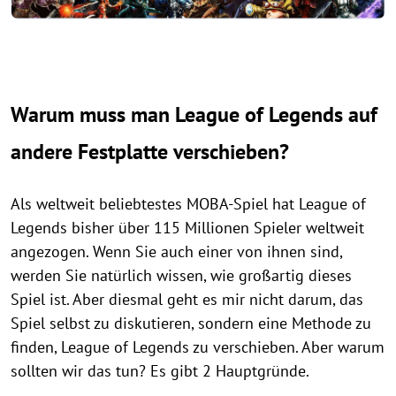
Warum muss man League of Legends auf
andere Festplatte verschieben?
Als weltweit beliebtestes MOBA-Spiel hat League of
Legends bisher über 115 Millionen Spieler weltweit
angezogen. Wenn Sie auch einer von ihnen sind,
werden Sie natürlich wissen, wie großartig dieses
Spiel ist. Aber diesmal geht es mir nicht darum, das
Spiel selbst zu diskutieren, sondern eine Methode zu
finden, League of Legends zu verschieben. Aber warum
sollten wir das tun? Es gibt 2 Hauptgründe.