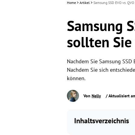
Home
>
Artikel
>
Samsung SSD EVO vs. QVO v
Samsung SS
sollten Si
Nachdem Sie Samsung SSD EVO
Nachdem Sie sich entschieden
können.
Von
Nelly
/ Aktualisiert 
Inhaltsverzeichnis