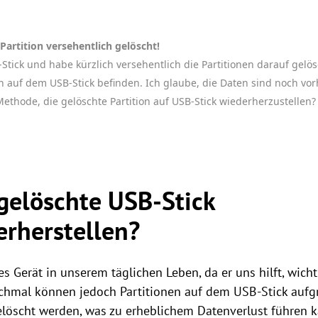
 Partition versehentlich gelöscht!
tick und habe kürzlich versehentlich die Partitionen darauf gelösc
en auf dem USB-Stick befinden. Ich glaube, die Daten sind noch vo
 Methode, die gelöschte Partition auf USB-Stick wiederherzustellen?
gelöschte USB-Stick
erherstellen?
es Gerät in unserem täglichen Leben, da er uns hilft, wich
nchmal können jedoch Partitionen auf dem USB-Stick au
löscht werden, was zu erheblichem Datenverlust führen k