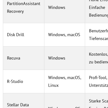
PartitionAssistant
Windows
Einfache
Recovery
Bedienun
Benutzerf
Disk Drill
Windows, macOS
Tiefensca
Kostenlos,
Recuva
Windows
zu bedien
Windows, macOS,
Profi-Tool
R-Studio
Linux
Unterstüt
Starke Sc
Stellar Data