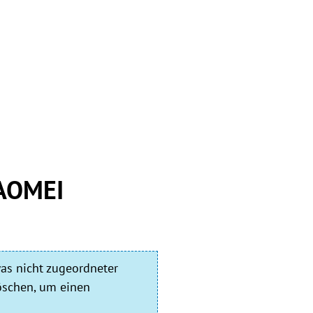
 AOMEI
as nicht zugeordneter
öschen, um einen