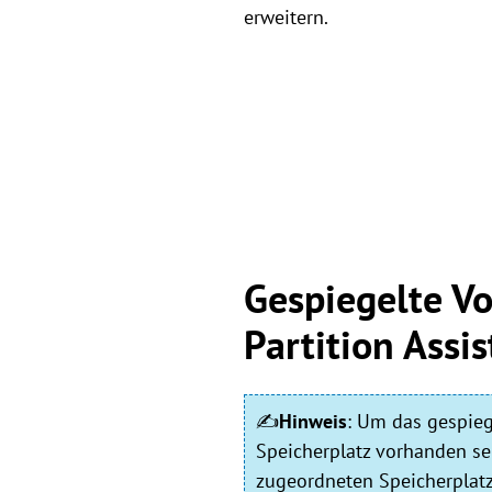
erweitern.
Gespiegelte V
Partition Assis
✍
Hinweis
:
Um das gespiege
Speicherplatz vorhanden se
zugeordneten Speicherplat