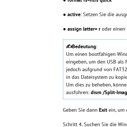
● active
: Setzen Sie die ausg
● assign letter= r
oder einen 
✍Bedeutung
:
Um einen bootfähigen Windo
eingeben, um den USB als F
jedoch aufgrund von FAT32-
in das Dateisystem zu kopi
Um dies zu beheben, können
ausführen:
dism /Split-Imag
Geben Sie dann
Exit
ein, um 
Schritt 4. Suchen Sie die Wi