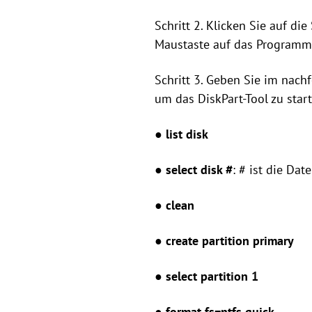
Schritt 2. Klicken Sie auf di
Maustaste auf das Programm
Schritt 3. Geben Sie im nac
um das DiskPart-Tool zu star
● list disk
● select disk #
: # ist die Da
● clean
● create partition primary
● select partition 1
● format fs=ntfs quick