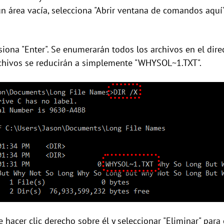
 un área vacía, selecciona "Abrir ventana de comandos aquí"
esiona "Enter". Se enumerarán todos los archivos en el dire
rchivos se reducirán a simplemente "WHYSOL~1.TXT".
 hacer clic derecho sobre él y seleccionar "Eliminar" para