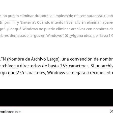
ue no puedo eliminar durante la limpieza de mi computadora. Cuand
Imprimir' y 'Enviar a'. Cuando intento hacer clic en eliminar, apare
go.'. ¿Por qué Windows no puede eliminar archivos con nombres 
mbres demasiado largos en Windows 10? ¿Alguna idea, por favor? G
LFN (Nombre de Archivo Largo), una convención de nombr
archivos y directorios de hasta 255 caracteres. Si un arch
rgo que 255 caracteres, Windows se negará a reconocerlo