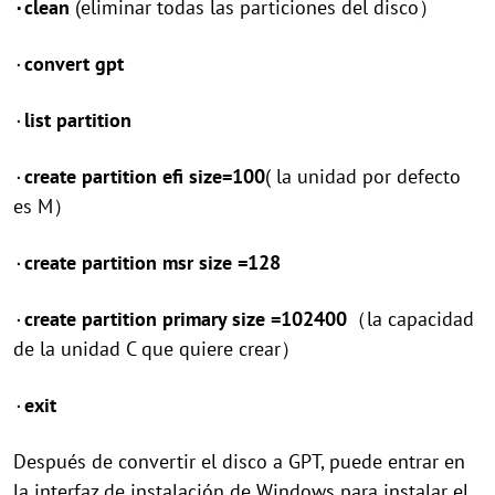
۰clean
(eliminar todas las particiones del disco）
۰
convert gpt
۰
list partition
۰
create partition efi size=100
( la unidad por defecto
es M）
۰
create partition msr size =128
۰
create partition primary size =102400
（la capacidad
de la unidad C que quiere crear）
۰
exit
Después de convertir el disco a GPT, puede entrar en
la interfaz de instalación de Windows para instalar el