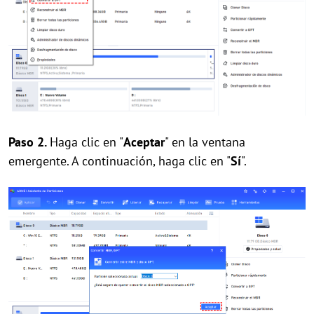
Paso 2.
Haga clic en "
Aceptar
" en la ventana
emergente. A continuación, haga clic en "
Sí
".