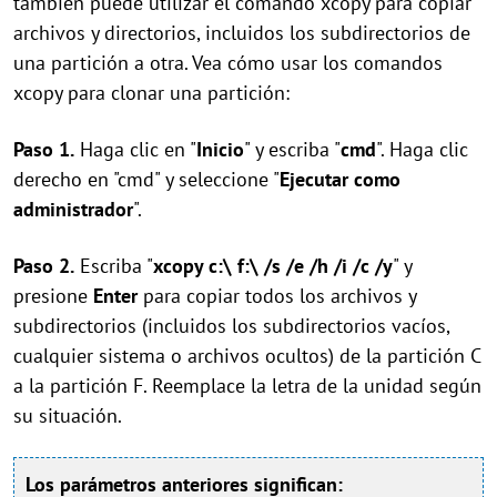
también puede utilizar el comando xcopy para copiar
archivos y directorios, incluidos los subdirectorios de
una partición a otra. Vea cómo usar los comandos
xcopy para clonar una partición:
Paso 1.
Haga clic en "
Inicio
" y escriba "
cmd
". Haga clic
derecho en "cmd" y seleccione "
Ejecutar como
administrador
".
Paso 2.
Escriba "
xcopy c:\ f:\ /s /e /h /i /c /y
" y
presione
Enter
para copiar todos los archivos y
subdirectorios (incluidos los subdirectorios vacíos,
cualquier sistema o archivos ocultos) de la partición C
a la partición F. Reemplace la letra de la unidad según
su situación.
Los parámetros anteriores significan: