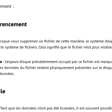
ement :
érencement
orsque vous supprimez un fichier de cette manière, le système d'ex
 le système de fichiers. Cela signifie que le fichier n'est plus visib
re
: L'espace disque précédemment occupé par ce fichier est marqu
les données du fichier restent physiquement présentes sur le disqu
données.
le
 Tant que les données n'ont pas été écrasées, il est souvent possibl