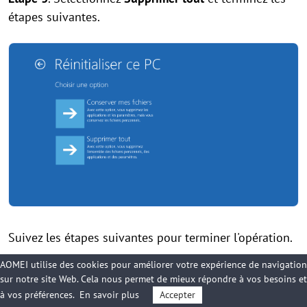
étapes suivantes.
Suivez les étapes suivantes pour terminer l'opération.
AOMEI utilise des cookies pour améliorer votre expérience de navigation
sur notre site Web. Cela nous permet de mieux répondre à vos besoins et
6. Réinstaller Windows sur
à vos préférences.
En savoir plus
Accepter