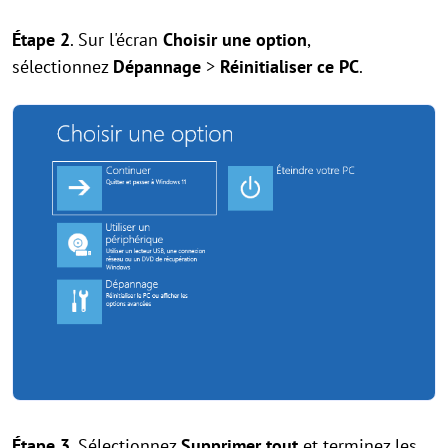
Étape 2
. Sur l'écran
Choisir une option
,
sélectionnez
Dépannage
>
Réinitialiser ce PC
.
Étape 3
. Sélectionnez
Supprimer tout
et terminez les