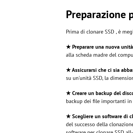
Preparazione p
Prima di clonare SSD , è megl
★ Preparare una nuova unità
alla scheda madre del compu
★ Assicurarsi che ci sia abba
su un'unità SSD, la dimensio
★ Creare un backup del disc
backup dei file importanti in
★ Scegliere un software di c
del successo della clonazion
software per clonare SSD all