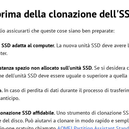
rima della clonazione dell'S
io assicurarti che queste cose siano ben preparate:
 SSD adatta al computer.
La nuova unità SSD deve avere lo
ter.
stanza spazio non allocato sull'unità SSD.
Se si desidera c
ne dell'unità SSD deve essere uguale o superiore a quella 
o.
In caso di perdita di dati durante il processo di trasferi
 anticipo.
lonazione SSD affidabile.
Uno strumento di clonazione SSD
e del disco. Può aiutarvi a clonare in modo rapido e sempl
-in-one gratuito chiamato
AOMEI Partition Assistant Stan