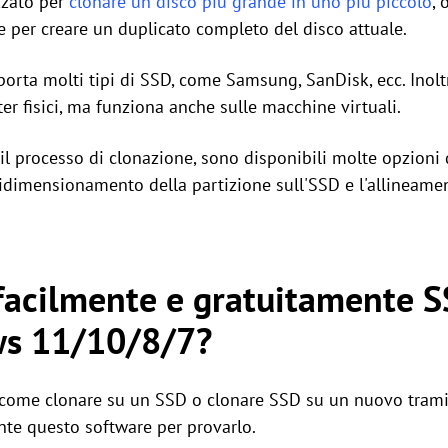
izzato per
clonare un disco più grande in uno più piccolo
, 
e per creare un duplicato completo del disco attuale.
orta molti tipi di SSD, come Samsung, SanDisk, ecc. Inol
er fisici, ma funziona anche sulle macchine virtuali.
l processo di clonazione, sono disponibili molte opzioni 
 ridimensionamento della partizione sull'SSD e l'allineame
facilmente e gratuitamente 
ws 11/10/8/7?
come clonare su un SSD o clonare SSD su un nuovo tramit
nte questo software per provarlo.