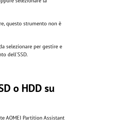
oppure selezionare la
tre, questo strumento non è
da selezionare per gestire e
nto dell'SSD.
SSD o HDD su
e AOMEI Partition Assistant