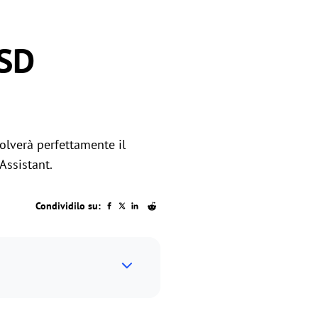
SSD
olverà perfettamente il
Assistant.
Condividilo su: