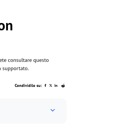
non
tete consultare questo
n supportato.
Condividilo su: