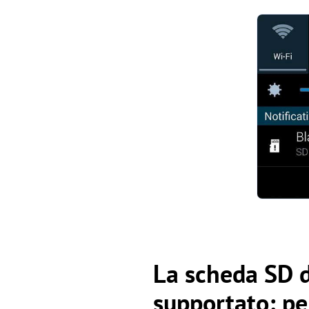
La scheda SD d
supportato: p