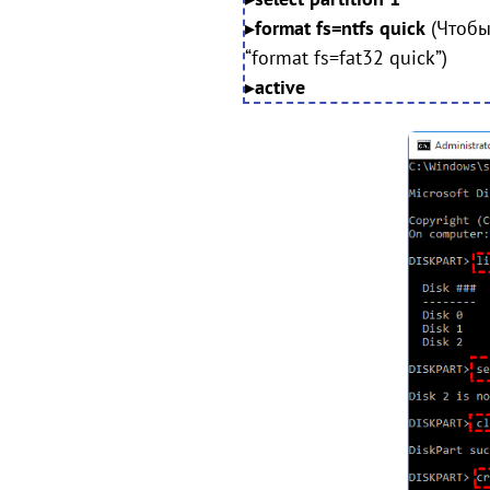
▸
format fs=ntfs quick
(Чтобы
“format fs=fat32 quick”)
▸
active