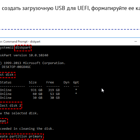
 создать загрузочную USB для UEFI, форматируйте ее к