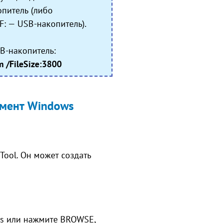
опитель (либо
F: — USB-накопитель).
B-накопитель:
m /FileSize:3800
умент Windows
ool. Он может создать
ows или нажмите BROWSE,