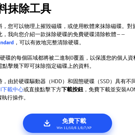
料抹除工具
料，您可以物理上摧毀磁碟，或使用軟體來抹除磁碟。對
此，我向您介紹一款抹除硬碟的免費硬碟清除軟體——
andard
，可以有效地完整清除硬碟。
保硬碟的每個區域都將被二進制0覆蓋，以保護您的個人資
需點擊幾下即可抹除指定磁碟上的資料。
，由於硬碟驅動器（HDD）和固態硬碟（SSD）具有不
EI下載中心
或直接點擊下方
下載按鈕
，免費下載並安裝AOMEI Pa
步驟執行操作。
免費下載
Win 11/10/8.1/8/7/XP