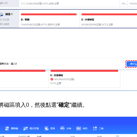
法將磁區填入0，然後點選“
確定
”繼續。