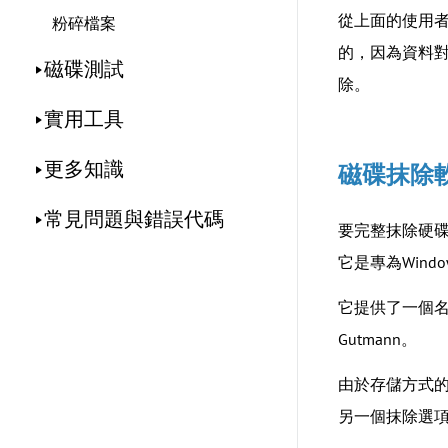
從上面的使用
粉碎檔案
的，因為資料
磁碟測試
除。
實用工具
更多知識
磁碟抹除軟體-A
常見問題與錯誤代碼
要完整抹除硬碟
它是專為Window
它提供了一個名
Gutmann。
由於存儲方式的不
另一個抹除選項