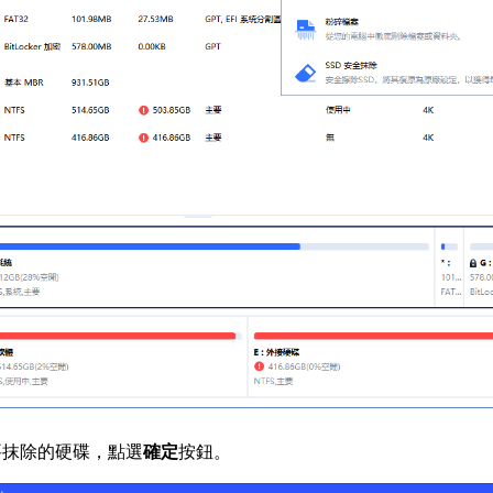
想要抹除的硬碟，點選
確定
按鈕。