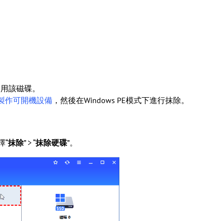
利用該磁碟。
製作可開機設備
，然後在Windows PE模式下進行抹除。
擇“
抹除
” > “
抹除硬碟
”。