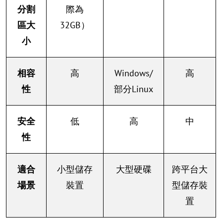
分割
際為
區大
32GB）
小
相容
高
Windows/
高
性
部分Linux
安全
低
高
中
性
適合
小型儲存
大型硬碟
跨平台大
場景
裝置
型儲存裝
置