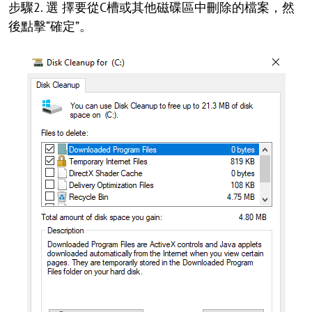
步驟2. 選 擇要從C槽或其他磁碟區中刪除的檔案，然
後點擊“確定”。