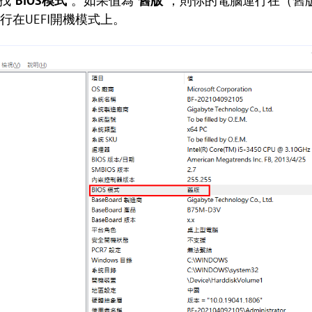
找“
BIOS模式
”。如果值為“
舊版
”，則你的電腦運行在（舊版
行在UEFI開機模式上。