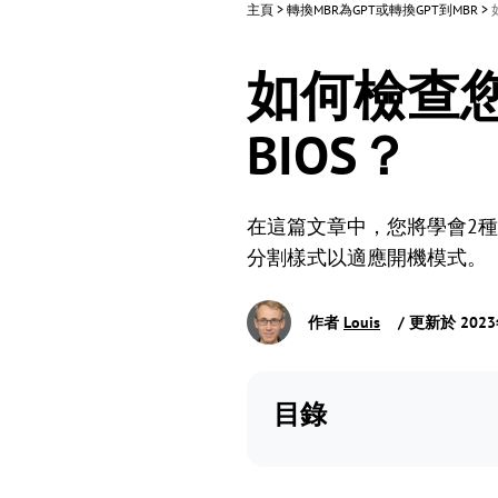
主頁
>
轉換MBR為GPT或轉換GPT到MBR
>
如何檢查您
BIOS？
在這篇文章中，您將學會2種不
分割樣式以適應開機模式。
作者
Louis
/ 更新於 202
目錄