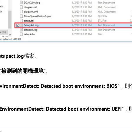
etupact.log
檔案。
“
檢測到的開機環境
”。
vironmentDetect: Detected boot environment: BIOS
”，
EnvironmentDetect: Detected boot environment: UEFI
”，