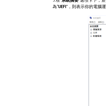
3.在“
系統摘要
”選項卡下，查
為“
UEFI
”，則表示你的電腦運