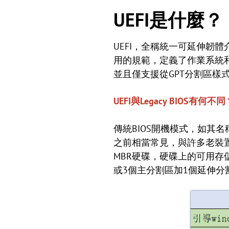
UEFI是什麼？
UEFI，全稱統一可延伸韌體介面（U
用的規範，定義了作業系統和平
並且僅支援從GPT分割區樣
UEFI與Legacy BIOS有何不同
傳統BIOS開機模式，如其名稱
之前相當常見，與許多老裝置
MBR硬碟，硬碟上的可用存儲
或3個主分割區加1個延伸分割