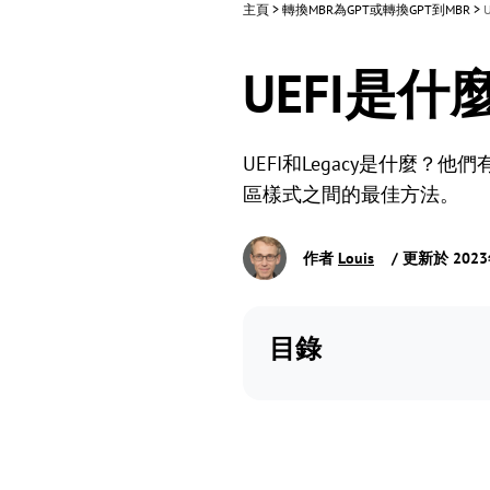
主頁
>
轉換MBR為GPT或轉換GPT到MBR
>
UEFI是什麼
UEFI和Legacy是什麼
區樣式之間的最佳方法。
作者
Louis
/ 更新於 202
目錄