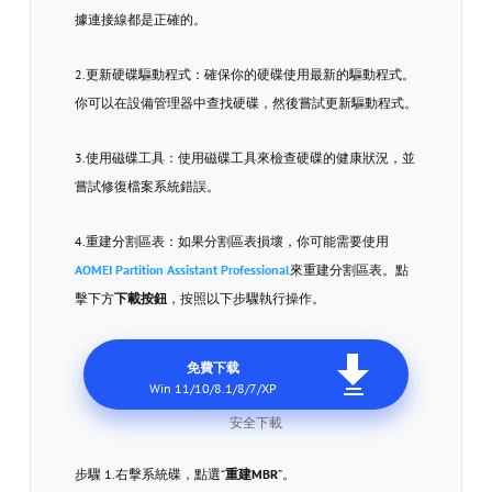
據連接線都是正確的。
2.更新硬碟驅動程式：確保你的硬碟使用最新的驅動程式。
你可以在設備管理器中查找硬碟，然後嘗試更新驅動程式。
3.使用磁碟工具：使用磁碟工具來檢查硬碟的健康狀況，並
嘗試修復檔案系統錯誤。
4.重建分割區表：如果分割區表損壞，你可能需要使用
AOMEI Partition Assistant Professional
來重建分割區表。點
擊下方
下載按鈕
，按照以下步驟執行操作。
免費下载
Win 11/10/8.1/8/7/XP
安全下載
步驟 1.右擊系統碟，點選“
重建MBR
”。