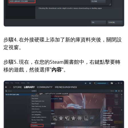
步驟4. 在外接硬碟上添加了新的庫資料夾後，關閉設
定視窗。
步驟5. 現在，在您的Steam圖書館中，右鍵點擊要轉
移的遊戲，然後選擇“
內容
”。