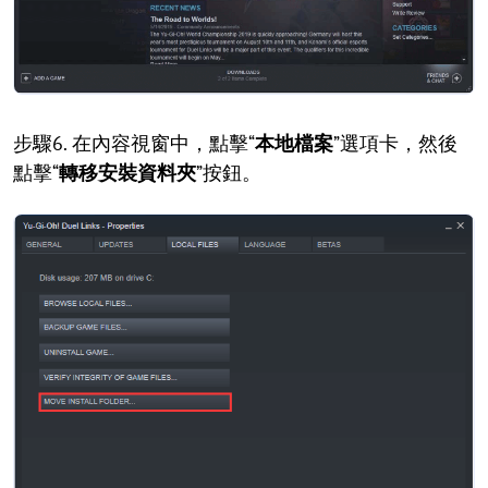
步驟6. 在內容視窗中，點擊“
本地檔案
”選項卡，然後
點擊“
轉移安裝資料夾
”按鈕。