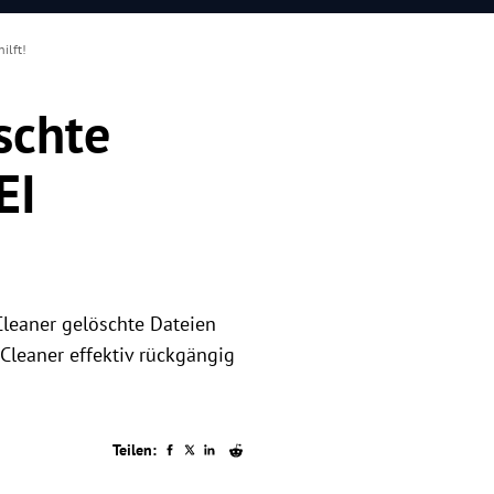
ilft!
schte
EI
Cleaner gelöschte Dateien
Cleaner effektiv rückgängig
Teilen: