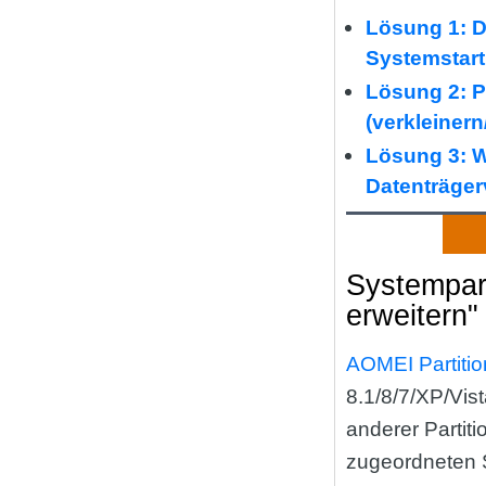
Lösung 1: De
Systemstartp
Lösung 2: P
(verkleinern
Lösung 3: W
Datenträger
Systempart
erweitern"
AOMEI Partitio
8.1/8/7/XP/Vist
anderer Partiti
zugeordneten S