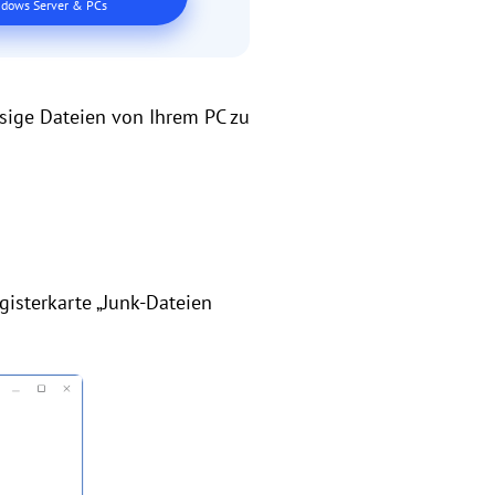
dows Server & PCs
ssige Dateien von Ihrem PC zu
egisterkarte „Junk-Dateien