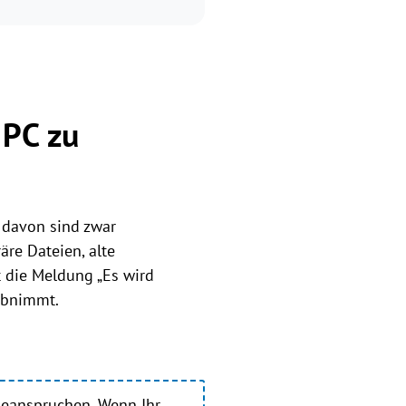
 PC zu
 davon sind zwar
äre Dateien, alte
t die Meldung „Es wird
 abnimmt.
beanspruchen. Wenn Ihr