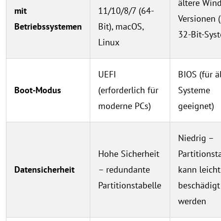
ältere Win
mit
11/10/8/7 (64-
Versionen (
Betriebssystemen
Bit), macOS,
32-Bit-Sys
Linux
UEFI
BIOS (für ä
Boot-Modus
(erforderlich für
Systeme
moderne PCs)
geeignet)
Niedrig –
Hohe Sicherheit
Partitionst
Datensicherheit
– redundante
kann leicht
Partitionstabelle
beschädigt
werden