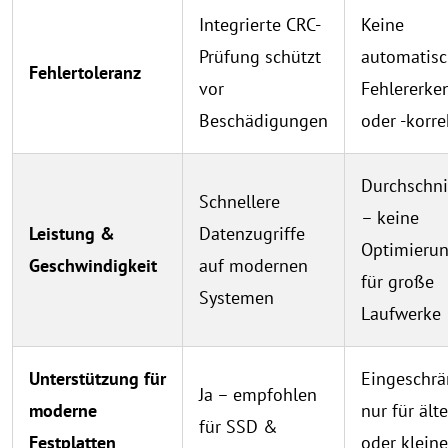
Integrierte CRC-
Keine
Prüfung schützt
automatis
Fehlertoleranz
vor
Fehlererk
Beschädigungen
oder -korre
Durchschni
Schnellere
– keine
Leistung &
Datenzugriffe
Optimieru
Geschwindigkeit
auf modernen
für große
Systemen
Laufwerke
Unterstützung für
Eingeschrä
Ja – empfohlen
moderne
nur für ält
für SSD &
Festplatten
oder kleine