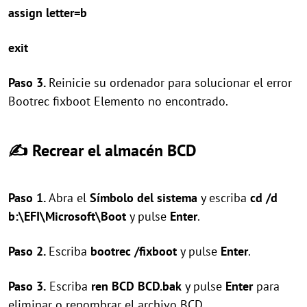
assign letter=b
exit
Paso 3.
Reinicie su ordenador para solucionar el error
Bootrec fixboot Elemento no encontrado.
✍ Recrear el almacén BCD
Paso 1.
Abra el
Símbolo del sistema
y escriba
cd /d
b:\EFI\Microsoft\Boot
y pulse
Enter
.
Paso 2.
Escriba
bootrec /fixboot
y pulse
Enter
.
Paso 3.
Escriba
ren BCD BCD.bak
y pulse
Enter
para
eliminar o renombrar el archivo BCD.