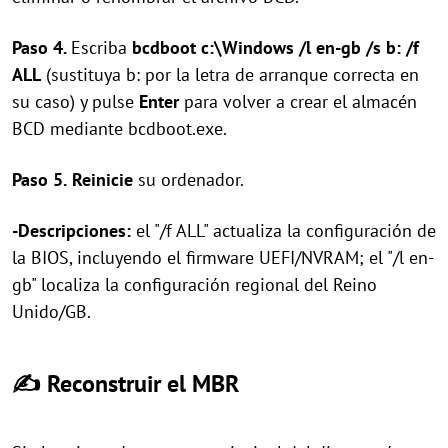
Paso 4.
Escriba
bcdboot c:\Windows /l en-gb /s b: /f
ALL
(sustituya b: por la letra de arranque correcta en
su caso) y pulse
Enter
para volver a crear el almacén
BCD mediante bcdboot.exe.
Paso 5.
Reinicie
su ordenador.
-Descripciones:
el "/f ALL" actualiza la configuración de
la BIOS, incluyendo el firmware UEFI/NVRAM; el "/l en-
gb" localiza la configuración regional del Reino
Unido/GB.
✍ Reconstruir el MBR