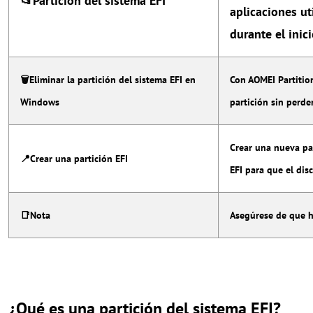
📂Partición del sistema EFI
aplicaciones ut
durante el inici
🗑Eliminar la partición del sistema EFI en
Con AOMEI Partition
Windows
partición sin perde
Crear una nueva par
📍Crear una partición EFI
EFI para que el dis
📑Nota
Asegúrese de que h
¿Qué es una partición del sistema EFI?