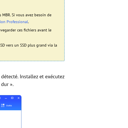
s MBR. Si vous avez besoin de
sion Professional
.
vegarder ces fichiers avant le
SSD vers un SSD plus grand via la
détecté. Installez et exécutez
 dur ».