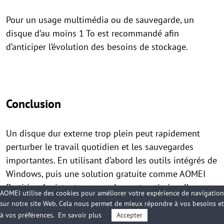
Pour un usage multimédia ou de sauvegarde, un
disque d’au moins 1 To est recommandé afin
d’anticiper l’évolution des besoins de stockage.
Conclusion
Un disque dur externe trop plein peut rapidement
perturber le travail quotidien et les sauvegardes
importantes. En utilisant d’abord les outils intégrés de
Windows, puis une solution gratuite comme AOMEI
Partition Assistant pour analyser et optimiser l’espace
AOMEI utilise des cookies pour améliorer votre expérience de navigation
disque, il est possible de récupérer efficacement de la
sur notre site Web. Cela nous permet de mieux répondre à vos besoins et
capacité sans compromettre la sécurité des données.
à vos préférences.
En savoir plus
Accepter