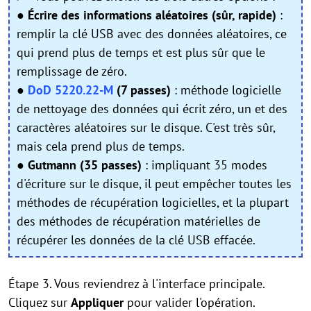
●
Écrire des informations aléatoires
(sûr, rapide)
:
remplir la cl
é
USB avec des donn
é
es al
é
atoires, ce
qui prend plus de temps et est plus sûr que le
remplissage de zéro.
●
DoD 5220.22-M
(7 passes)
: méthode logicielle
de nettoyage des données qui écrit zéro, un et des
caractères aléatoires sur le disque. C'est très sûr,
mais cela prend plus de temps.
●
Gutmann (35 passes)
: impliquant 35 modes
d'écriture sur le disque, il peut emp
ê
cher toutes les
m
é
thodes de r
é
cup
é
ration logicielles, et la plupart
des m
é
thodes de r
é
cup
é
ration mat
é
rielles de
r
é
cup
é
rer les donn
é
es de la clé USB effac
é
e.
Étape 3. Vous reviendrez à l'interface principale.
Cliquez sur
Appliquer
pour valider l'opération.