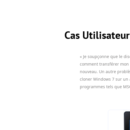
Cas Utilisateur
« Je soupçonne que le di
comment transférer mon O
nouveau. Un autre problèm
cloner Windows 7 sur un a
programmes tels que MSOf