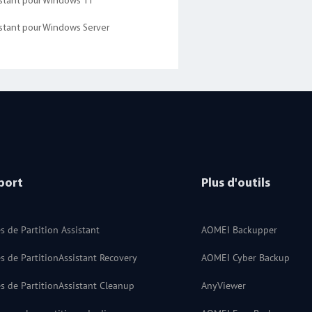
sistant pour Windows 11
sistant pour Windows Server
port
Plus d'outils
s de Partition Assistant
AOMEI Backupper
s de PartitionAssistant Recovery
AOMEI Cyber Backup
s de PartitionAssistant Cleanup
AnyViewer