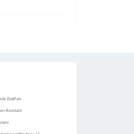
nde DiskPart
ion Assistant
stant