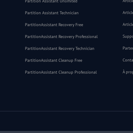
Artic
Partition Assistant Unlimited
Artic
Partition Assistant Technician
Artic
PartitionAssistant Recovery Free
Supp
PartitionAssistant Recovery Professional
Parte
PartitionAssistant Recovery Technician
Conta
PartitionAssistant Cleanup Free
À pro
PartitionAssistant Cleanup Professional