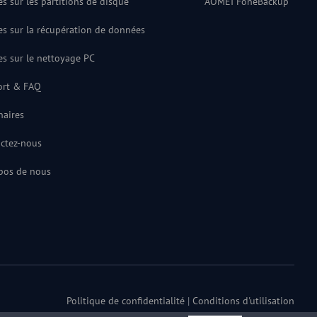
les sur les partitions de disque
AOMEI FoneBackup
les sur la récupération de données
les sur le nettoyage PC
ort & FAQ
naires
ctez-nous
pos de nous
Politique de confidentialité
|
Conditions d'utilisation