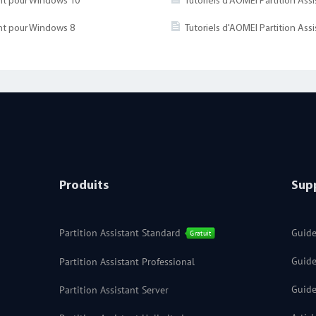
ant pour Windows 10
Tutoriels d'AOMEI Partition As
ant pour Windows 8
Tutoriels d'AOMEI Partition As
Produits
Sup
Partition Assistant Standard
Guide
Gratuit
Guide
Partition Assistant Professional
Guide
Partition Assistant Server