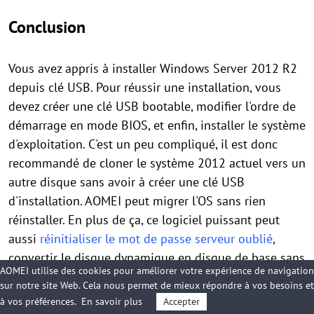
Conclusion
Vous avez appris à installer Windows Server 2012 R2
depuis clé USB. Pour réussir une installation, vous
devez créer une clé USB bootable, modifier l'ordre de
démarrage en mode BIOS, et enfin, installer le système
d'exploitation. C'est un peu compliqué, il est donc
recommandé de cloner le système 2012 actuel vers un
autre disque sans avoir à créer une clé USB
d'installation. AOMEI peut migrer l'OS sans rien
réinstaller. En plus de ça, ce logiciel puissant peut
aussi
réinitialiser le mot de passe serveur oublié
,
convertir le disque dynamique en disque de base sans
AOMEI utilise des cookies pour améliorer votre expérience de navigation
perte de donnée, créer des RAID 0/1/5 logiciels,
sur notre site Web. Cela nous permet de mieux répondre à vos besoins et
récupérer la partition perdu, déplacer des logiciels
à vos préférences.
En savoir plus
Accepter