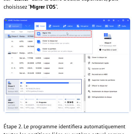
choisissez "
Migrer l'OS
".
Étape 2. Le programme identifiera automatiquement