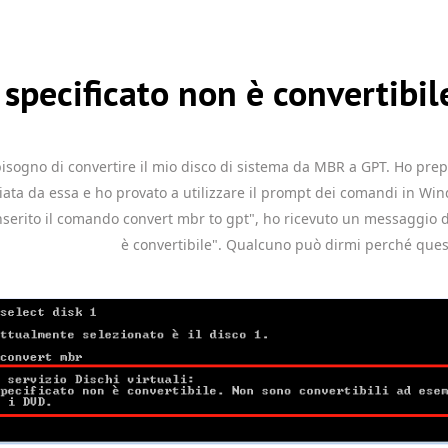
o specificato non è convertibil
 bisogno di convertire il mio disco di sistema da MBR a GPT. Ho pre
ata da essa e ho provato a utilizzare il prompt dei comandi in Wind
erito il comando convert mbr to gpt", ho ricevuto un messaggio di 
è convertibile". Qualcuno può dirmi perché ques