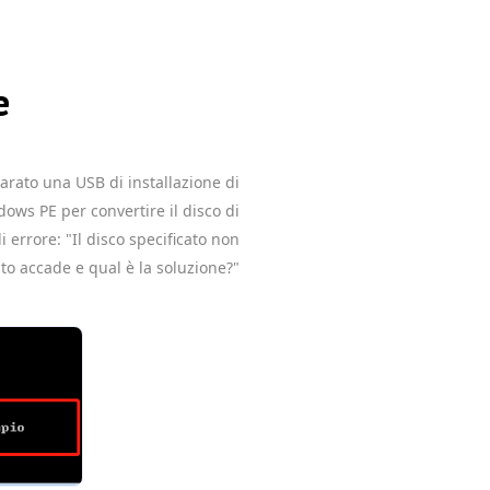
e
parato una USB di installazione di
ows PE per convertire il disco di
errore: "Il disco specificato non
to accade e qual è la soluzione?"