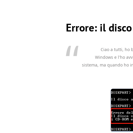
Errore: il disc
Ciao a tutti, ho
Windows e l'ho avvi
sistema, ma quando ho ins