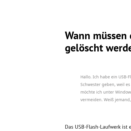
Wann müssen d
gelöscht werd
Hallo. Ich habe ein USB-F
Schwester geben, weil es 
möchte ich unter Windows
vermeiden. Weiß jemand,
Das USB-Flash-Laufwerk ist e