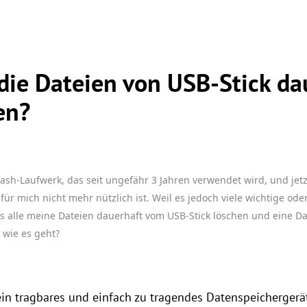
ie Dateien von USB-Stick da
en?
lash-Laufwerk, das seit ungefähr 3 Jahren verwendet wird, und jet
für mich nicht mehr nützlich ist. Weil es jedoch viele wichtige oder
 alle meine Dateien dauerhaft vom USB-Stick löschen und eine D
 wie es geht?
in tragbares und einfach zu tragendes Datenspeichergerät