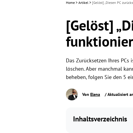
Home
>
Artikel
>
[Gelöst] „Diesen PC zurücks
[Gelöst] „
funktionier
Das Zurücksetzen Ihres PCs i
löschen. Aber manchmal kann
beheben, folgen Sie den 5 ei
Von
Elena
/ Aktualisiert 
Inhaltsverzeichnis