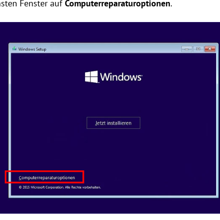
hsten Fenster auf
Computerreparaturoptionen
.