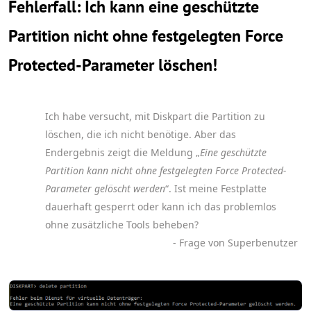
Fehlerfall: Ich kann eine geschützte
Partition nicht ohne festgelegten Force
Protected-Parameter löschen!
Ich habe versucht, mit Diskpart die Partition zu
löschen, die ich nicht benötige. Aber das
Endergebnis zeigt die Meldung „
Eine geschützte
Partition kann nicht ohne festgelegten Force Protected-
Parameter gelöscht werden
“. Ist meine Festplatte
dauerhaft gesperrt oder kann ich das problemlos
ohne zusätzliche Tools beheben?
- Frage von Superbenutzer