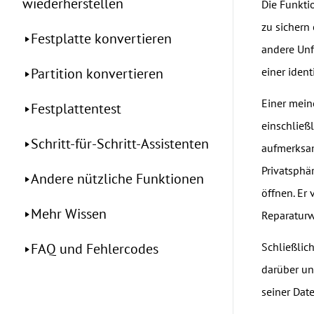
wiederherstellen
Die Funktio
zu sichern
Festplatte konvertieren
andere Unf
Partition konvertieren
einer iden
Einer meine
Festplattentest
einschließ
Schritt-für-Schritt-Assistenten
aufmerksam
Privatsphär
Andere nützliche Funktionen
öffnen. Er 
Mehr Wissen
Reparaturw
FAQ und Fehlercodes
Schließlich
darüber un
seiner Dat