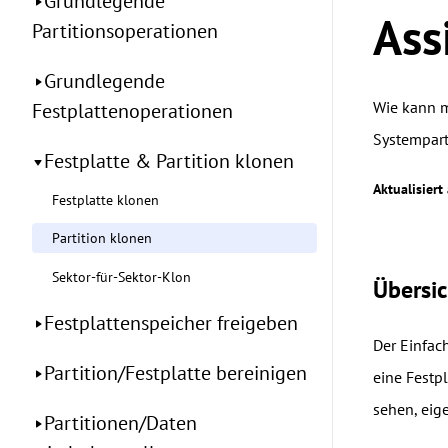
Grundlegende
Ass
Partitionsoperationen
Grundlegende
Wie kann m
Festplattenoperationen
Systemparti
Festplatte & Partition klonen
Aktualisiert
Festplatte klonen
Partition klonen
Sektor-für-Sektor-Klon
Übersic
Festplattenspeicher freigeben
Der Einfach
Partition/Festplatte bereinigen
eine Festpl
sehen, eige
Partitionen/Daten