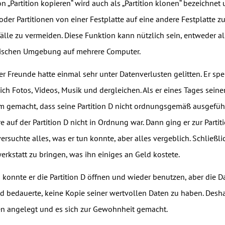
n „Partition kopieren“ wird auch als „Partition klonen“ bezeichnet
 oder Partitionen von einer Festplatte auf eine andere Festplatte
älle zu vermeiden. Diese Funktion kann nützlich sein, entweder als
tischen Umgebung auf mehrere Computer.
r Freunde hatte einmal sehr unter Datenverlusten gelitten. Er spei
lich Fotos, Videos, Musik und dergleichen. Als er eines Tages sein
 gemacht, dass seine Partition D nicht ordnungsgemäß ausgeführt
e auf der Partition D nicht in Ordnung war. Dann ging er zur Partit
versuchte alles, was er tun konnte, aber alles vergeblich. Schließl
erkstatt zu bringen, was ihn einiges an Geld kostete.
 konnte er die Partition D öffnen und wieder benutzen, aber die D
d bedauerte, keine Kopie seiner wertvollen Daten zu haben. Desha
en angelegt und es sich zur Gewohnheit gemacht.