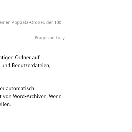
h einen Appdata-Ordner, der 100
- Frage von Lucy
htigen Ordner auf
n und Benutzerdateien,
ter automatisch
st von Word-Archiven. Wenn
llen.