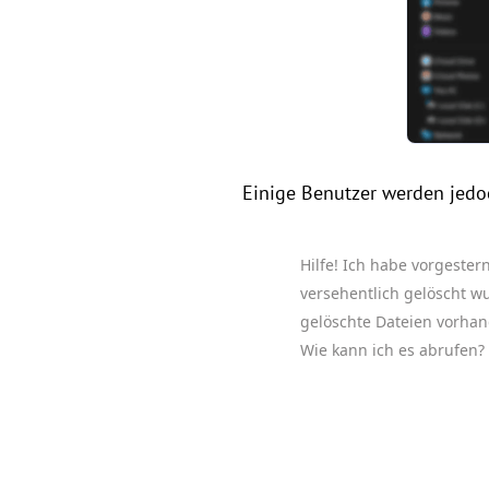
Einige Benutzer werden jedoc
Hilfe! Ich habe vorgeste
versehentlich gelöscht wu
gelöschte Dateien vorhan
Wie kann ich es abrufen?