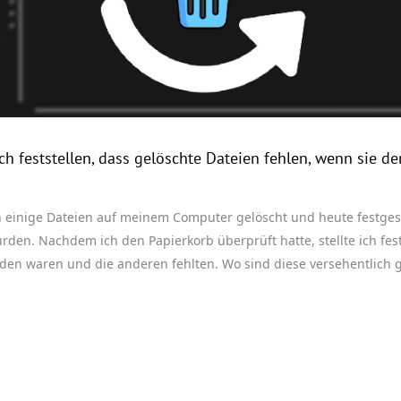
h feststellen, dass gelöschte Dateien fehlen, wenn sie de
rn einige Dateien auf meinem Computer gelöscht und heute festgest
rden. Nachdem ich den Papierkorb überprüft hatte, stellte ich fes
den waren und die anderen fehlten. Wo sind diese versehentlich 