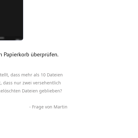
n Papierkorb überprüfen.
ellt, dass mehr als 10 Dateien
t, dass nur zwei versehentlich
gelöschten Dateien geblieben?
- Frage von Martin