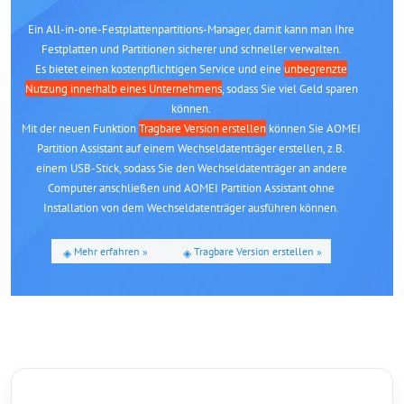
Ein All-in-one-Festplattenpartitions-Manager, damit kann man Ihre
Festplatten und Partitionen sicherer und schneller verwalten.
Es bietet einen kostenpflichtigen Service und eine
unbegrenzte
Nutzung innerhalb eines Unternehmens
, sodass Sie viel Geld sparen
können.
Mit der neuen Funktion
Tragbare Version erstellen
können Sie AOMEI
Partition Assistant auf einem Wechseldatenträger erstellen, z.B.
einem USB-Stick, sodass Sie den Wechseldatenträger an andere
Computer anschließen und AOMEI Partition Assistant ohne
Installation von dem Wechseldatenträger ausführen können.
Mehr erfahren »
Tragbare Version erstellen »